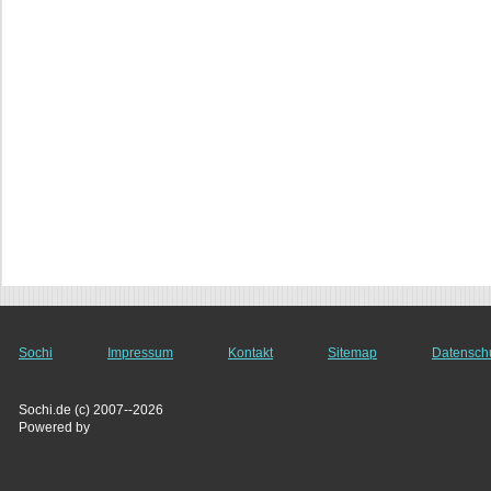
Sochi
Impressum
Kontakt
Sitemap
Datensch
Sochi.de (c) 2007--2026
Powered by