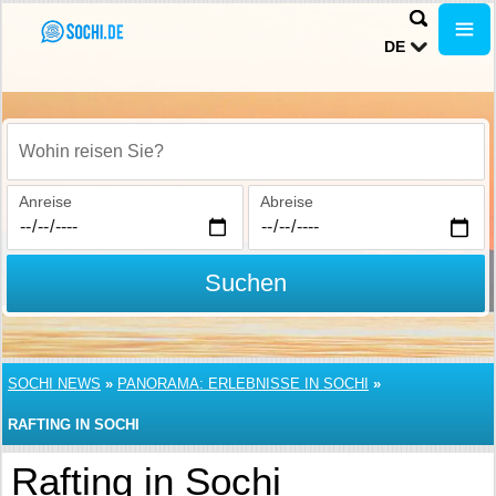
DE
Wohin reisen Sie?
Anreise
Abreise
Suchen
SOCHI NEWS
»
PANORAMA: ERLEBNISSE IN SOCHI
»
RAFTING IN SOCHI
Rafting in Sochi