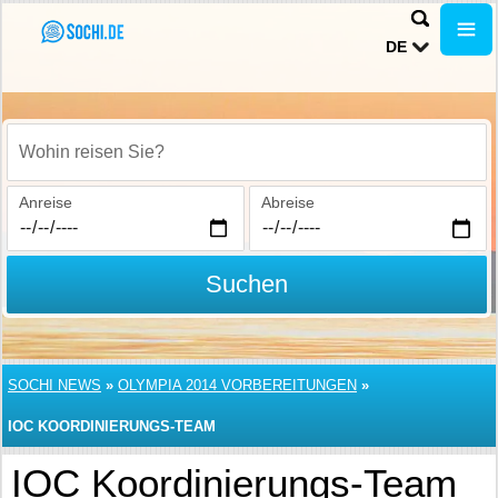
DE
Wohin reisen Sie?
Anreise
Abreise
Suchen
SOCHI NEWS
»
OLYMPIA 2014 VORBEREITUNGEN
»
IOC KOORDINIERUNGS-TEAM
IOC Koordinierungs-Team