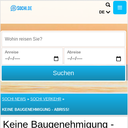
DE
Wohin reisen Sie?
Anreise
Abreise
Suchen
SOCHI NEWS
»
SOCHI VERKEHR
»
KEINE BAUGENEHMIGUNG - ABRISS!
Keine Baugenehmigung -