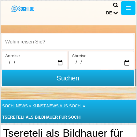
DE
Wohin reisen Sie?
Anreise
Abreise
Suchen
SOCHI NEWS
»
KUNST-NEWS AUS SOCHI
»
TSERETELI ALS BILDHAUER FÜR SOCHI
Tsereteli als Bildhauer für