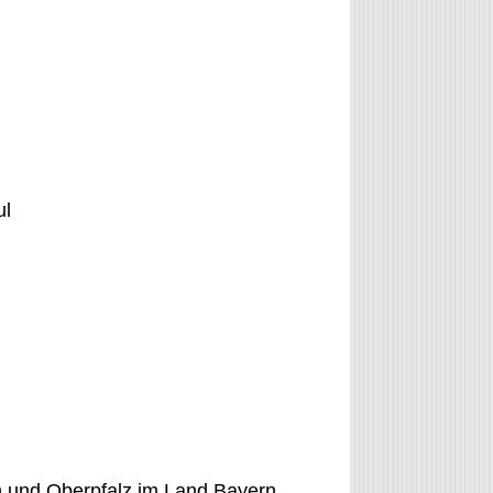
ul
en und Oberpfalz im Land Bayern